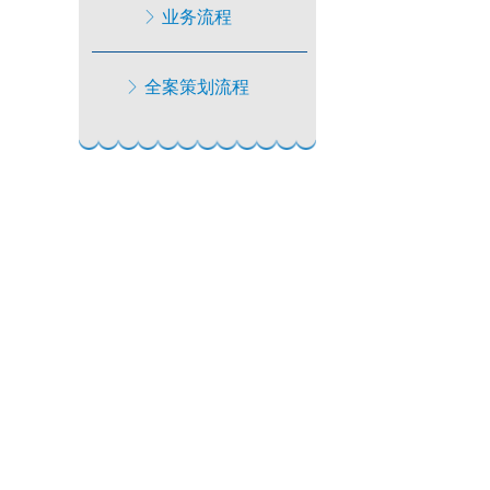
ꁕ
业务流程
ꁕ
全案策划流程